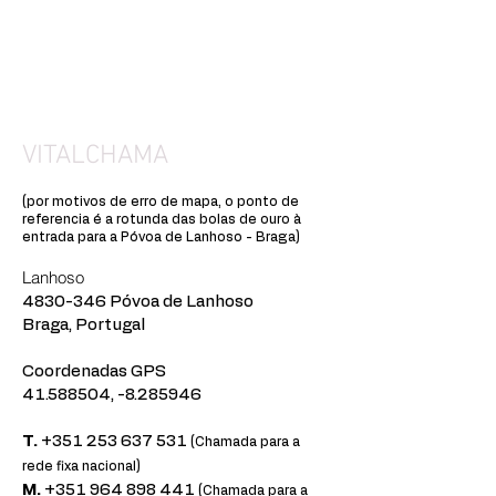
CONT
ACTOS
VITALCHAMA
(por motivos de erro de mapa, o ponto de
referencia é a rotunda das bolas de ouro à
entrada para a Póvoa de Lanhoso - Braga)
Lanhoso
4830-346
Póvoa de Lanhoso
Braga, Portugal
Coordenadas GPS
41.588504
, -8.285946
T.
+351 253 637 531
(Chamada para a
rede fixa nacional)
M.
+351 964 898 441
(Chamada para a